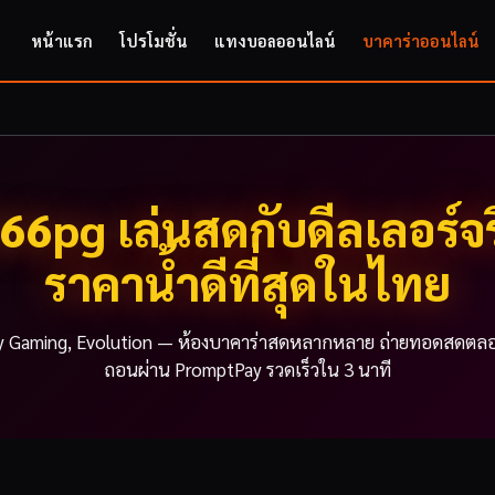
หน้าแรก
โปรโมชั่น
แทงบอลออนไลน์
บาคาร่าออนไลน์
6pg เล่นสดกับดีลเลอร์จร
ราคาน้ำดีที่สุดในไทย
y Gaming, Evolution — ห้องบาคาร่าสดหลากหลาย ถ่ายทอดสดตลอด
ถอนผ่าน PromptPay รวดเร็วใน 3 นาที