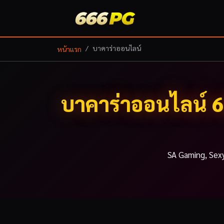
บาคาร่าออนไลน์
หน้าแรก
บาคาร่าออนไลน์ 66
SA Gaming, Sex