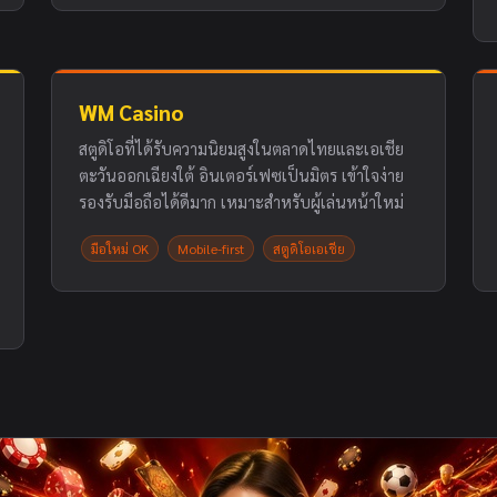
WM Casino
สตูดิโอที่ได้รับความนิยมสูงในตลาดไทยและเอเชีย
ตะวันออกเฉียงใต้ อินเตอร์เฟซเป็นมิตร เข้าใจง่าย
รองรับมือถือได้ดีมาก เหมาะสำหรับผู้เล่นหน้าใหม่
มือใหม่ OK
Mobile-first
สตูดิโอเอเชีย