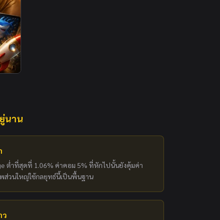
ยู่นาน
ก
ต่ำที่สุดที่ 1.06% ค่าคอม 5% ที่หักไปนั้นยังคุ้มค่า
พส่วนใหญ่ใช้กลยุทธ์นี้เป็นพื้นฐาน
ยาว