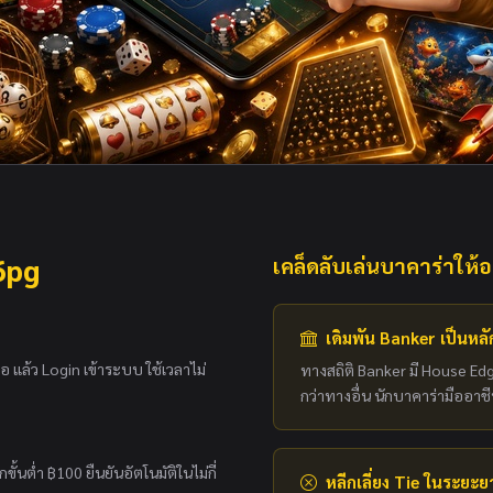
66pg
เคล็ดลับเล่นบาคาร่าให้อ
เดิมพัน Banker เป็นหลั
อ แล้ว Login เข้าระบบ ใช้เวลาไม่
ทางสถิติ Banker มี House Edge 
กว่าทางอื่น นักบาคาร่ามืออาชี
นต่ำ ฿100 ยืนยันอัตโนมัติในไม่กี่
หลีกเลี่ยง Tie ในระยะ