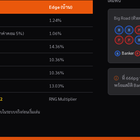
เดิมพัน
Edge (บ้าน)
Big Road (ตัวอ
1.24%
B
B
ักค่าคอม 5%)
1.06%
P
P
14.36%
Banker
B
P
10.36%
10.36%
ที่ 666pg
พร้อมสถิติ Ban
13.03%
12
RNG Multiplier
ในระบบจริงก่อนเริ่มเล่น