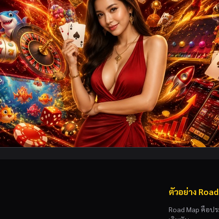
ตัวอย่าง Roa
Road Map คือประว