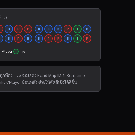
ย่าง)
P
B
P
P
B
B
B
P
T
B
B
B
P
B
B
P
P
B
T
P
Player
Tie
T
 ทุกห้อง Live จะแสดง Road Map แบบ Real-time
ker/Player ย้อนหลัง ช่วยให้ตัดสินใจได้ดีขึ้น