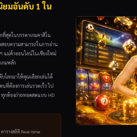
ิยมอันดับ 1 ใน
กที่สุดในบรรดาเกมคาสิโน
และทดสอบความสามารถในการอ่าน
ทพฯ แม่ค้าออนไลน์ในเชียงใหม่
นเกมหลัก
ดับโลกมาให้คุณเลือกเล่นได้
คนที่ต้องการเล่นรวดเร็ว ไป
จริง ทุกห้องถ่ายทอดสดแบบ HD
| ตารางสถิติ Real-time