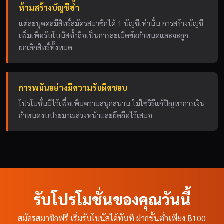
ห้ามสร้างบัญชีซ้ำ
แต่ละบุคคลมีสิทธิ์สมัครสมาชิกได้ 1 บัญชีเท่านั้น การสร้างบัญชี
เพิ่มเพื่อรับโบนัสซ้ำถือเป็นการละเมิดข้อกำหนดและจะถูก
ยกเลิกสิทธิ์ทั้งหมด
การพนันอย่างมีความรับผิดชอบ
โปรโมชั่นมีไว้เพื่อเพิ่มความสนุกสนาน ไม่ใช่วิธีแก้ปัญหาการเงิน
กำหนดงบประมาณล่วงหน้าและยึดถือไว้เสมอ
รับโปรโมชั่นของคุณวันนี้
สมัครสมาชิกฟรี เริ่มรับโบนัสได้ทันที ฝากขั้นต่ำเพียง ฿100