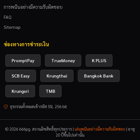
การพนันอย่างมีความรับผิดชอบ
FAQ
Sitemap
ช่องทางการชำระเงิน
PromptPay
TrueMoney
K PLUS
SCB Easy
Krungthai
Bangkok Bank
Krungsri
TMB
ธุรกรรมทั้งหมดเข้ารหัส SSL 256-bit
© 2026 666pg. สงวนลิขสิทธิ์ทุกประการ |
เล่นพนันอย่างมีความรับผิดชอบ
| อายุ
20 ปีขึ้นไปเท่านั้น