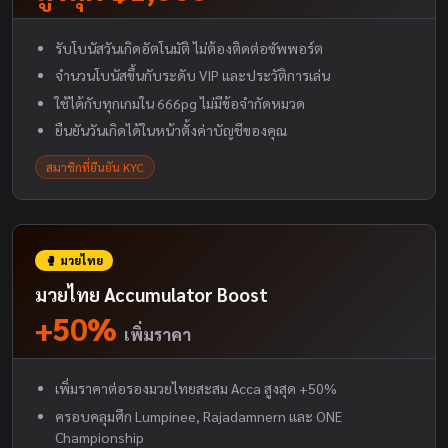
รับโบนัสวันเกิดอัตโนมัติ ไม่ต้องติดต่อซัพพอร์ต
จำนวนโบนัสขึ้นกับระดับ VIP และประวัติการเล่น
ใช้ได้กับทุกเกมใน 666pg ไม่มีข้อจำกัดหมวด
ยืนยันวันเกิดได้ในหน้าตั้งค่าบัญชีของคุณ
สมาชิกที่ยืนยัน KYC
🥊 มวยไทย
มวยไทย Accumulator Boost
+50%
เพิ่มราคา
เพิ่มราคาต่อรองมวยไทยสะสม Acca สูงสุด +50%
ครอบคลุมศึก Lumpinee, Rajadamnern และ ONE
Championship