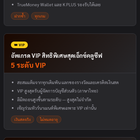
TrueMoney Wallet และ K PLUS รองรับได้เลย
ฝากซ้ำ
ทุกเกม
👑 VIP
อัพเกรด VIP สิทธิพิเศษสุดเอ็กซ์คลูซีฟ
5 ระดับ VIP
สะสมแต้มจากทุกเดิมพัน แลกของรางวัลและเครดิตเงินสด
VIP สูงสุดรับผู้จัดการบัญชีส่วนตัว (ภาษาไทย)
ลิมิตถอนสูงขึ้นตามระดับ — สูงสุดไม่จำกัด
เชิญร่วมทัวร์นาเมนต์พิเศษเฉพาะ VIP เท่านั้น
เงินสดจริง
ไม่หมดอายุ