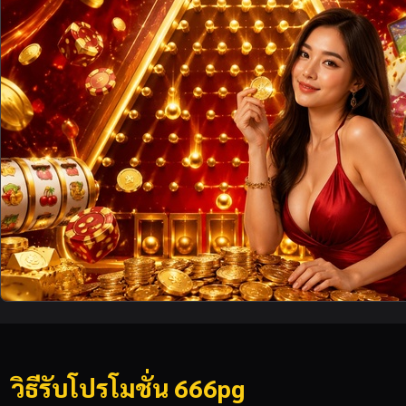
วิธีรับโปรโมชั่น 666pg