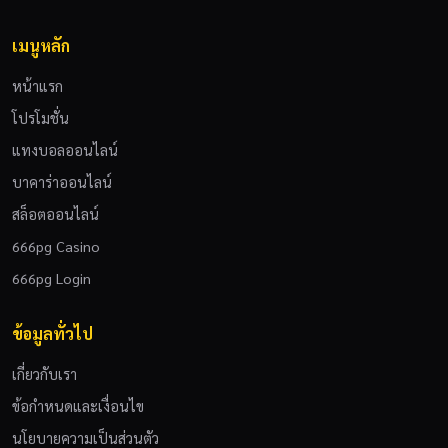
เมนูหลัก
หน้าแรก
โปรโมชั่น
แทงบอลออนไลน์
บาคาร่าออนไลน์
สล็อตออนไลน์
666pg Casino
666pg Login
ข้อมูลทั่วไป
เกี่ยวกับเรา
ข้อกำหนดและเงื่อนไข
นโยบายความเป็นส่วนตัว