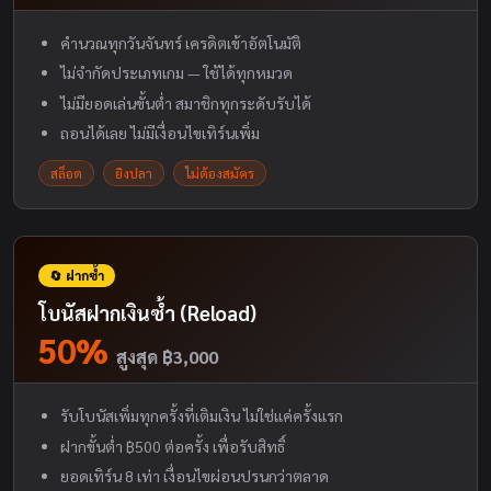
คำนวณทุกวันจันทร์ เครดิตเข้าอัตโนมัติ
ไม่จำกัดประเภทเกม — ใช้ได้ทุกหมวด
ไม่มียอดเล่นขั้นต่ำ สมาชิกทุกระดับรับได้
ถอนได้เลย ไม่มีเงื่อนไขเทิร์นเพิ่ม
สล็อต
ยิงปลา
ไม่ต้องสมัคร
🔄 ฝากซ้ำ
โบนัสฝากเงินซ้ำ (Reload)
50%
สูงสุด ฿3,000
รับโบนัสเพิ่มทุกครั้งที่เติมเงิน ไม่ใช่แค่ครั้งแรก
ฝากขั้นต่ำ ฿500 ต่อครั้ง เพื่อรับสิทธิ์
ยอดเทิร์น 8 เท่า เงื่อนไขผ่อนปรนกว่าตลาด