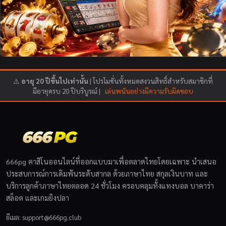
⚠️
อายุ 20 ปีขึ้นไปเท่านั้น
| โปรโมชั่นทั้งหมดสงวนสิทธิ์สำหรับสมาชิกที่
มีอายุครบ 20 ปีบริบูรณ์ |
เล่นพนันอย่างมีความรับผิดชอบ
666pg คาสิโนออนไลน์ที่ออกแบบมาเพื่อตลาดไทยโดยเฉพาะ นำเสนอ
ประสบการณ์การเดิมพันระดับสากล ด้วยภาษาไทย สกุลเงินบาท และ
บริการลูกค้าภาษาไทยตลอด 24 ชั่วโมง ครอบคลุมทั้งแทงบอล บาคาร่า
สล็อต และเกมยิงปลา
อีเมล:
support@666pg.club